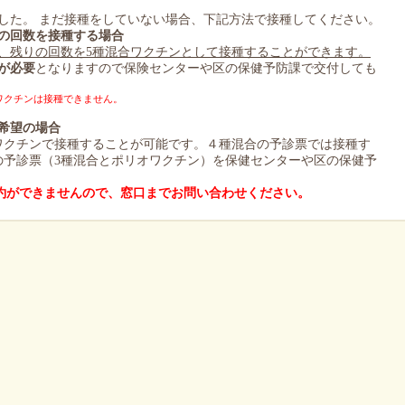
した。 まだ接種をしていない場合、下記方法で接種してください。
の回数を接種する場合
ず、残りの回数を5種混合ワクチンとして接種することができます。
が必要
となりますので保険センターや区の保健予防課で交付しても
合ワクチンは接種できません。
希望の場合
ワクチンで接種することが可能です。４種混合の予診票では接種す
の予診票（3種混合とポリオワクチン）を保健センターや区の保健予
予約ができませんので、窓口までお問い合わせください。